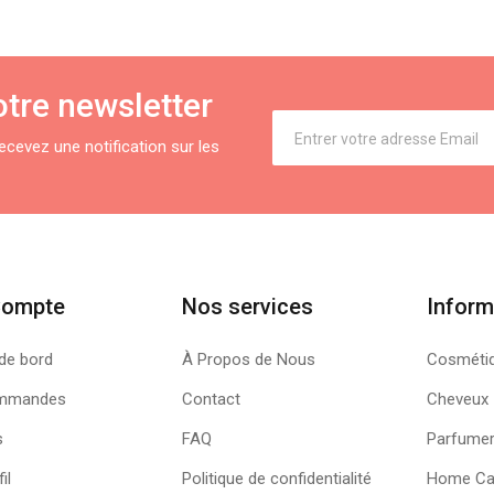
tre newsletter
cevez une notification sur les
Compte
Nos services
Inform
de bord
À Propos de Nous
Cosméti
mmandes
Contact
Cheveux
s
FAQ
Parfumer
il
Politique de confidentialité
Home Ca