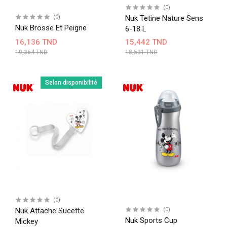
(0)
(0)
Nuk Tetine Nature Sens
Nuk Brosse Et Peigne
6-18 L
16,136 TND
15,442 TND
19,364 TND
18,531 TND
Selon disponibilité
(0)
Nuk Attache Sucette
(0)
Nuk Sports Cup
Mickey