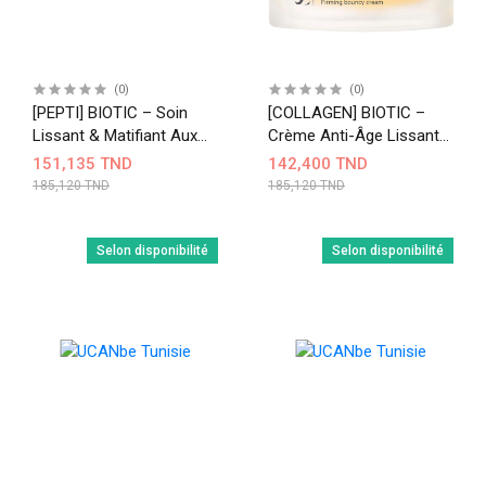
(0)
(0)
[PEPTI] BIOTIC – Soin
[COLLAGEN] BIOTIC –
Lissant & Matifiant Aux
Crème Anti-Âge Lissante
Peptides
& Raffermissante
151,135 TND
142,400 TND
185,120 TND
185,120 TND
Selon disponibilité
Selon disponibilité