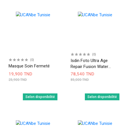
(0)
(0)
Isdin Foto Ultra Age
Masque Soin Fermeté
Repair Fusion Water
Spf50
19,900 TND
78,540 TND
25,900 TND
85,000 TND
Selon disponibilité
Selon disponibilité