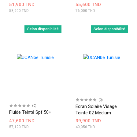
Spf50
51,900 TND
55,600 TND
58,900 TND
76,000 TND
Selon disponibilité
Selon disponibilité
(0)
(0)
Ecran Solaire Visage
Fluide Teinté Spf 50+
Teinte 02 Medium
47,600 TND
39,900 TND
57,120 TND
40,056 TND