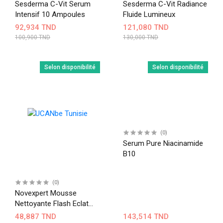
Sesderma C-Vit Serum
Sesderma C-Vit Radiance
Intensif 10 Ampoules
Fluide Lumineux
92,934 TND
121,080 TND
100,900 TND
130,000 TND
Selon disponibilité
Selon disponibilité
(0)
Serum Pure Niacinamide
B10
(0)
Novexpert Mousse
Nettoyante Flash Eclat
Vitamine C
48,887 TND
143,514 TND