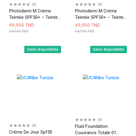
(0)
(0)
Photoderm M Crème
Photoderm M Crème
Teintée SPF50+ – Teinte
Teintée SPF50+ – Teinte
Dorée
Claire
49,950 TND
49,950 TND
64,935 TND
64,935 TND
Selon disponibilité
Selon disponibilité
(0)
(0)
Fluid Foundation
Crème De Jour Spf50
Couvrance Totale 01