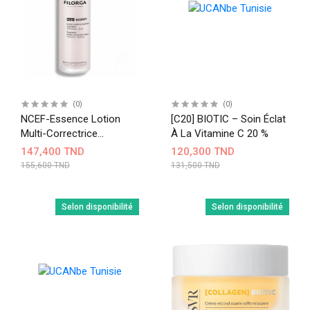
(0)
(0)
NCEF-Essence Lotion
[C20] BIOTIC – Soin Éclat
Multi-Correctrice
À La Vitamine C 20 %
Suprême 150 Ml
147,400 TND
120,300 TND
155,600 TND
131,500 TND
Selon disponibilité
Selon disponibilité