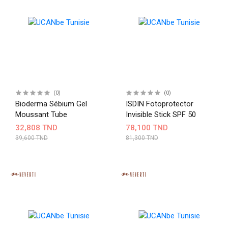
(0)
(0)
Bioderma Sébium Gel
ISDIN Fotoprotector
Moussant Tube
Invisible Stick SPF 50
32,808 TND
78,100 TND
39,600 TND
81,300 TND