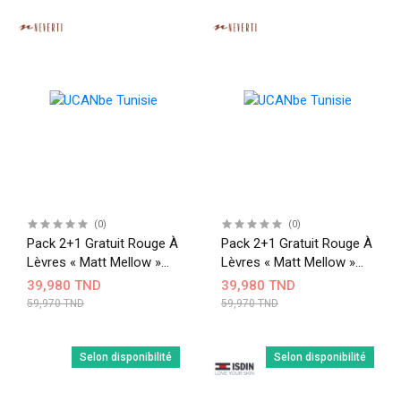
(0)
(0)
Pack 2+1 Gratuit Rouge À
Pack 2+1 Gratuit Rouge À
Lèvres « Matt Mellow »
Lèvres « Matt Mellow »
004+005+006
005+009+010
39,980 TND
39,980 TND
59,970 TND
59,970 TND
Selon disponibilité
Selon disponibilité