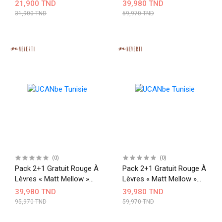
007+011+012
21,900 TND
39,980 TND
31,900 TND
59,970 TND
(0)
(0)
Pack 2+1 Gratuit Rouge À
Pack 2+1 Gratuit Rouge À
Lèvres « Matt Mellow »
Lèvres « Matt Mellow »
006+004+012
007+009+011
39,980 TND
39,980 TND
95,970 TND
59,970 TND