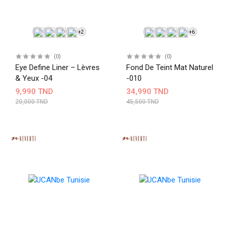
+2
+6
(0)
(0)
Eye Define Liner – Lèvres
Fond De Teint Mat Naturel
& Yeux -04
-010
9,990 TND
34,990 TND
20,000 TND
45,500 TND