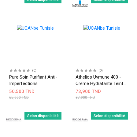
(0)
(0)
Pure Soin Purifiant Anti-
Athelios Uvmune 400 -
Imperfections
Crème Hydratante Teinte
SPF50+ - 50ml
50,500 TND
73,900 TND
65,900 TND
87,900 TND
Selon disponibilité
Selon disponibilité