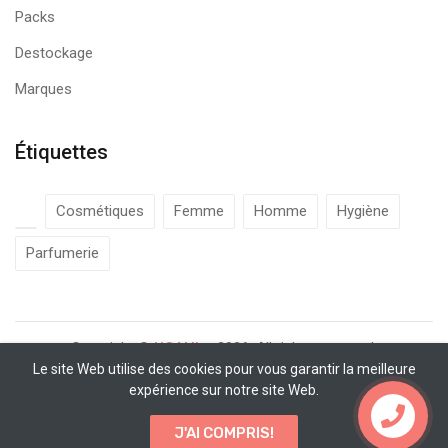
Packs
Destockage
Marques
Étiquettes
Cosmétiques
Femme
Homme
Hygiène
Parfumerie
Copyright ©
UCANbe
2026. All rights reserved.
Le site Web utilise des cookies pour vous garantir la meilleure
expérience sur notre site Web.
Contactez nous
J'AI COMPRIS!