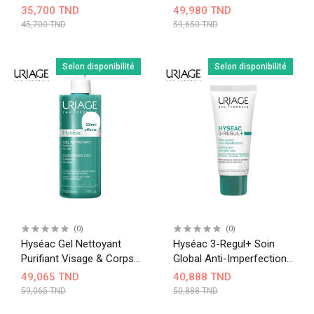
Mixtes À Grasses 200 Ml
Solaire Teintée Matifiante
35,700 TND
49,980 TND
(Pompe)
40 Ml
45,700 TND
59,650 TND
Selon disponibilité
Selon disponibilité
(0)
(0)
Hyséac Gel Nettoyant
Hyséac 3-Regul+ Soin
Purifiant Visage & Corps
Global Anti-Imperfections
300ML + 200ML Offert
40 Ml
49,065 TND
40,888 TND
59,065 TND
50,888 TND