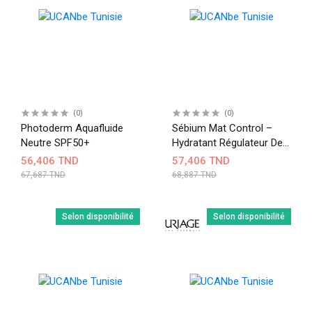
(0)
(0)
Photoderm Aquafluide
Sébium Mat Control –
Neutre SPF50+
Hydratant Régulateur De
Sébum
56,406 TND
57,406 TND
67,687 TND
68,887 TND
Selon disponibilité
Selon disponibilité