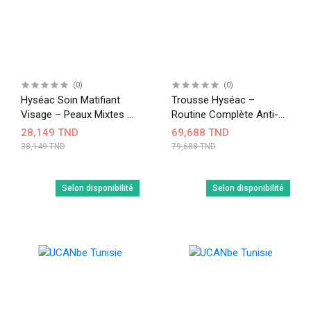
(0)
(0)
Hyséac Soin Matifiant
Trousse Hyséac –
Visage – Peaux Mixtes À
Routine Complète Anti-
Grasses 40 Ml
Imperfections Peaux
28,149 TND
69,688 TND
Mixtes À Grasses
38,149 TND
79,688 TND
Selon disponibilité
Selon disponibilité