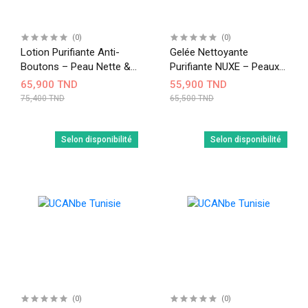
(0)
(0)
Lotion Purifiante Anti-
Gelée Nettoyante
Boutons – Peau Nette &
Purifiante NUXE – Peaux
Équilibrée - 200ml
Mixtes À Grasses - 150ml
65,900 TND
55,900 TND
75,400 TND
65,500 TND
Selon disponibilité
Selon disponibilité
(0)
(0)