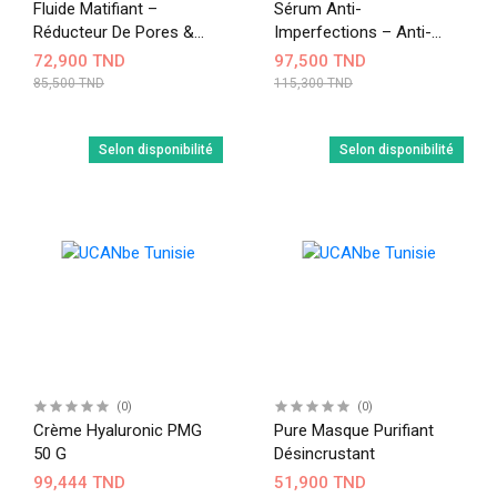
Fluide Matifiant –
Sérum Anti-
Réducteur De Pores &
Imperfections – Anti-
Peau Parfaite - 40ml
Boutons & Peau Nette -
72,900 TND
97,500 TND
30ml
85,500 TND
115,300 TND
Selon disponibilité
Selon disponibilité
(0)
(0)
Crème Hyaluronic PMG
Pure Masque Purifiant
50 G
Désincrustant
99,444 TND
51,900 TND