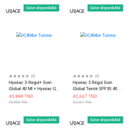
Selon disponibilité
Selon disponibilité
(0)
(0)
Hyséac 3-Regul+ Soin
Hyséac 3 Régul Soin
Global 40 Ml + Hyséac Gel
Global Teinté SPF30 40 Ml
Nettoyant 50 Ml Offert
+ Gel Nettoyant 50 Ml
40,888 TND
42,667 TND
Offert – Peaux Mixtes À
50,888 TND
52,667 TND
Grasses
Selon disponibilité
Selon disponibilité