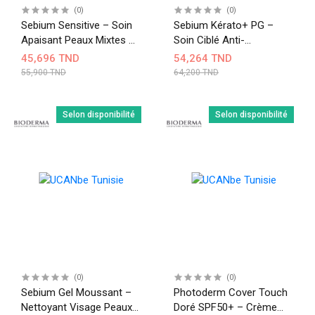
(0)
(0)
Sebium Sensitive – Soin
Sebium Kérato+ PG –
Apaisant Peaux Mixtes À
Soin Ciblé Anti-
Grasses Sensibles 30 Ml
Imperfections 30 Ml
45,696 TND
54,264 TND
55,900 TND
64,200 TND
Selon disponibilité
Selon disponibilité
(0)
(0)
Sebium Gel Moussant –
Photoderm Cover Touch
Nettoyant Visage Peaux
Doré SPF50+ – Crème