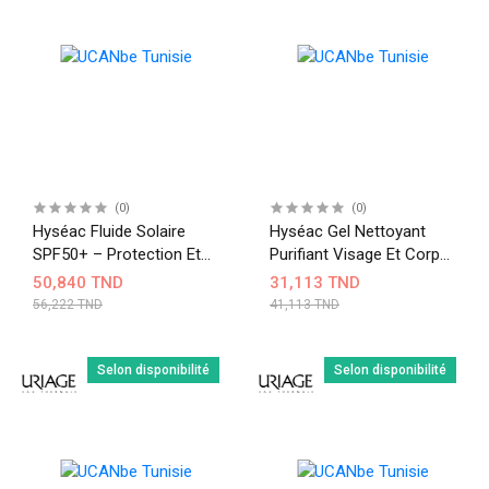
(0)
(0)
Hyséac Fluide Solaire
Hyséac Gel Nettoyant
SPF50+ – Protection Et
Purifiant Visage Et Corps
Matité Pour Peaux Mixtes
– Peaux Mixtes À
50,840 TND
31,113 TND
À Grasses 50 Ml
Grasses 150 Ml
56,222 TND
41,113 TND
Selon disponibilité
Selon disponibilité