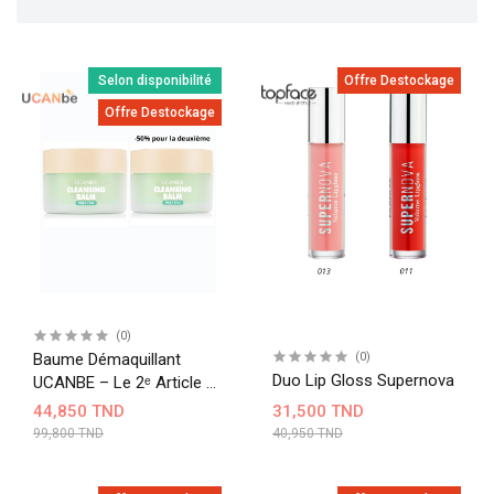
Selon disponibilité
Offre Destockage
Offre Destockage
(0)
Baume Démaquillant
(0)
Duo Lip Gloss Supernova
UCANBE – Le 2ᵉ Article À
-50 %
44,850 TND
31,500 TND
99,800 TND
40,950 TND