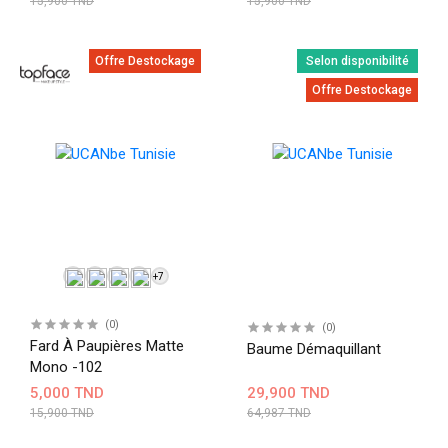
15,900 TND
15,900 TND
Offre Destockage
Selon disponibilité
Offre Destockage
+7
(0)
(0)
Fard À Paupières Matte
Baume Démaquillant
Mono -102
5,000 TND
29,900 TND
15,900 TND
64,987 TND