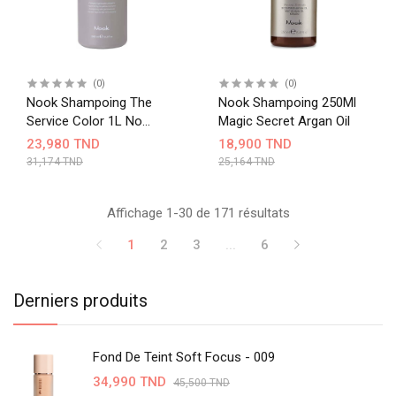
(0)
(0)
Nook Shampoing The
Nook Shampoing 250Ml
Service Color 1L No
Magic Secret Argan Oil
Yellow
23,980 TND
18,900 TND
31,174 TND
25,164 TND
Affichage 1-30 de 171 résultats
1
2
3
...
6
Derniers produits
Fond De Teint Soft Focus - 009
34,990 TND
45,500 TND