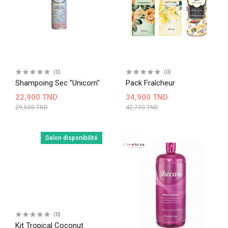
(0)
(0)
Shampoing Sec "Unicorn"
Pack Fraîcheur
22,900 TND
34,900 TND
29,500 TND
42,790 TND
Selon disponibilité
(0)
Kit Tropical Coconut