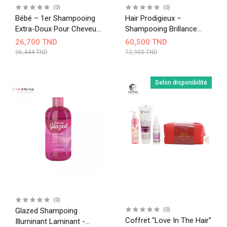
(0)
(0)
Bébé – 1er Shampooing
Hair Prodigieux –
Extra-Doux Pour Cheveux
Shampooing Brillance
Délicats 200 ML
Miroir -200ml
26,700 TND
60,500 TND
36,444 TND
72,900 TND
Selon disponibilité
(0)
Glazed Shampoing
(0)
Coffret "love In The Hair"
Illuminant Laminant -