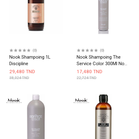
(0)
(0)
Nook Shampoing 1L
Nook Shampoing The
Discipline
Service Color 300Ml No
Yellow
29,480 TND
17,480 TND
38,324 TND
22,724 TND