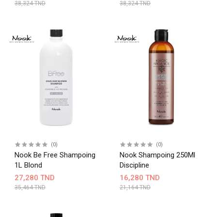
38,324 TND
38,324 TND
(0)
(0)
Nook Be Free Shampoing
Nook Shampoing 250Ml
1L Blond
Discipline
27,280 TND
16,280 TND
35,464 TND
21,164 TND