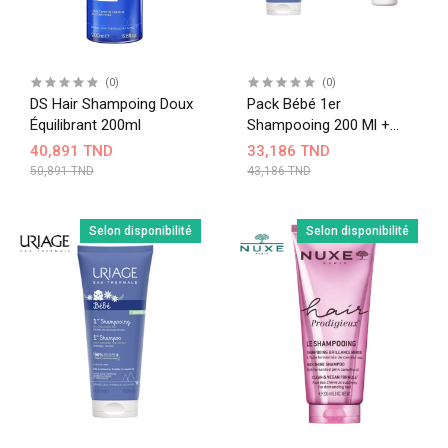
(0)
(0)
DS Hair Shampoing Doux
Pack Bébé 1er
Équilibrant 200ml
Shampooing 200 Ml +
Soin Croûtes De Lait 40
40,891 TND
33,186 TND
Ml (20% Offert)
50,891 TND
43,186 TND
Selon disponibilité
Selon disponibilité