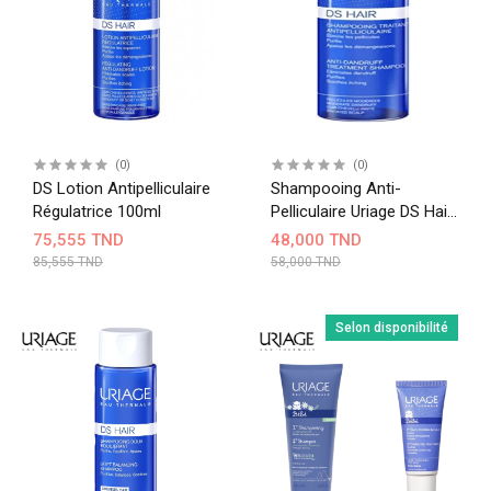
(0)
(0)
DS Lotion Antipelliculaire
Shampooing Anti-
Régulatrice 100ml
Pelliculaire Uriage DS Hair
200ml
75,555 TND
48,000 TND
85,555 TND
58,000 TND
Selon disponibilité