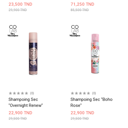
300ml
23,500 TND
71,250 TND
29,900 TND
85,500 TND
(0)
(0)
Shampoing Sec
Shampoing Sec "Boho
"Overnight Renew"
Rose"
22,900 TND
22,900 TND
29,500 TND
29,500 TND