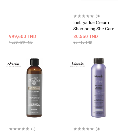
(0)
Inebrya Ice Cream
Shampoing She Care
1000ml
999,600 TND
30,550 TND
1 299,480 TND
39,715 TND
(0)
(0)