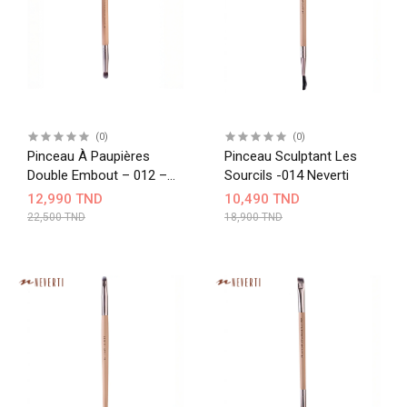
(0)
(0)
Pinceau À Paupières
Pinceau Sculptant Les
Double Embout – 012 –
Sourcils -014 Neverti
Neverti
12,990 TND
10,490 TND
22,500 TND
18,900 TND