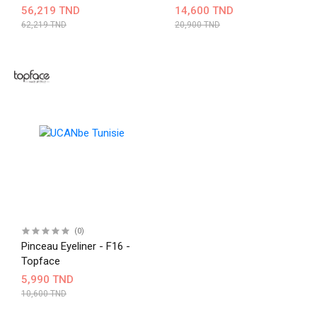
Dipliner
56,219 TND
14,600 TND
62,219 TND
20,900 TND
(0)
Pinceau Eyeliner - F16 -
Topface
5,990 TND
10,600 TND