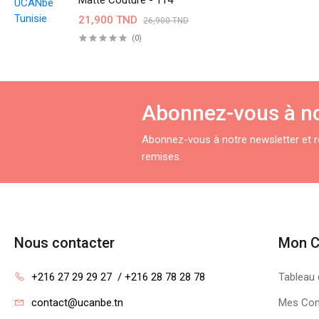
Matte Couture - 114
21,900 TND
26,900 TND
(0)
Abonnez-vous à no
Abonnez-vous à notre newsletter et re
remises.
Nous contacter
Mon 
+216 27 29 29 27  / +216 28 78 28 78
Tableau 
contact@ucanbe.tn
Mes Co