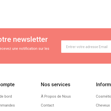
tre newsletter
cevez une notification sur les
Compte
Nos services
Inform
de bord
À Propos de Nous
Cosméti
mmandes
Contact
Cheveux