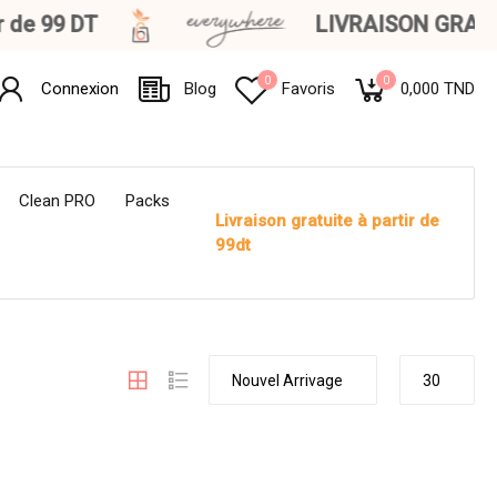
de 99 DT
LIVRAISON GRATUITE
0
0
Connexion
Blog
Favoris
0,000 TND
Clean PRO
Packs
Livraison gratuite à partir de
99dt
Nouvel Arrivage
30