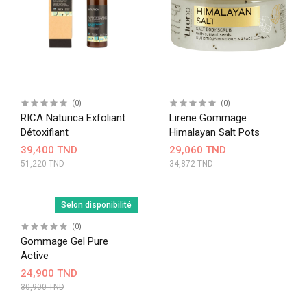
(0)
(0)
RICA Naturica Exfoliant
Lirene Gommage
Détoxifiant
Himalayan Salt Pots
39,400 TND
29,060 TND
51,220 TND
34,872 TND
Selon disponibilité
(0)
Gommage Gel Pure
Active
24,900 TND
30,900 TND