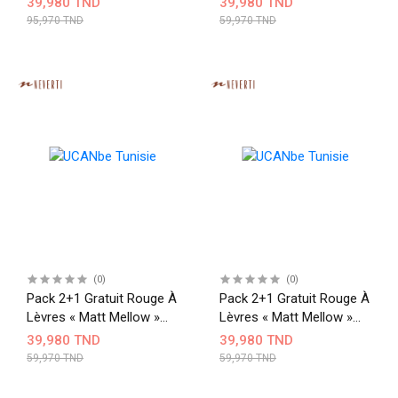
39,980 TND
39,980 TND
95,970 TND
59,970 TND
(0)
(0)
Pack 2+1 Gratuit Rouge À
Pack 2+1 Gratuit Rouge À
Lèvres « Matt Mellow »
Lèvres « Matt Mellow »
004+005+006
005+009+010
39,980 TND
39,980 TND
59,970 TND
59,970 TND