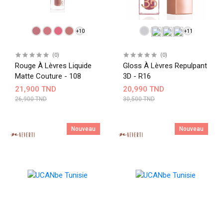
+10
+11
(0)
(0)
Rouge À Lèvres Liquide
Gloss À Lèvres Repulpant
Matte Couture - 108
3D - R16
21,900 TND
20,990 TND
26,900 TND
30,500 TND
Nouveau
Nouveau