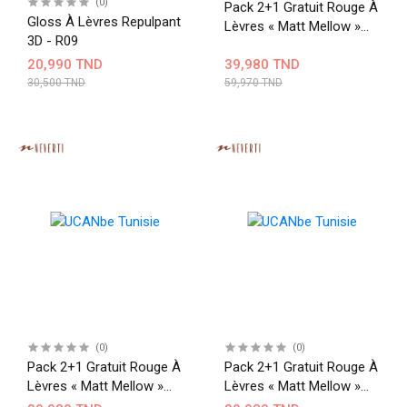
(0)
Pack 2+1 Gratuit Rouge À
Gloss À Lèvres Repulpant
Lèvres « Matt Mellow »
3D - R09
007+011+012
20,990 TND
39,980 TND
30,500 TND
59,970 TND
(0)
(0)
Pack 2+1 Gratuit Rouge À
Pack 2+1 Gratuit Rouge À
Lèvres « Matt Mellow »
Lèvres « Matt Mellow »
006+004+012
007+009+011