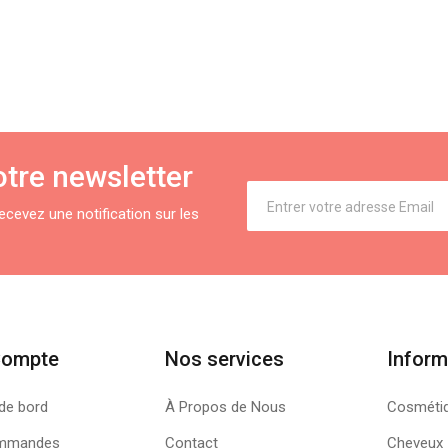
tre newsletter
cevez une notification sur les
Compte
Nos services
Inform
de bord
À Propos de Nous
Cosméti
mmandes
Contact
Cheveux