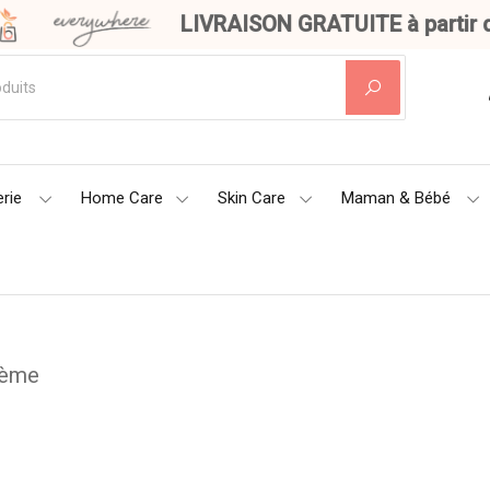
LIVRAISON GRATUITE à partir de
rie
Home Care
Skin Care
Maman & Bébé
rème