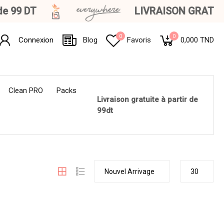
 99 DT
LIVRAISON GRATUITE à
0
0
Connexion
Blog
Favoris
0,000 TND
Clean PRO
Packs
Livraison gratuite à partir de
99dt
Nouvel Arrivage
30