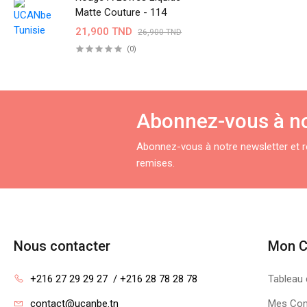
Matte Couture - 114
21,900 TND
26,900 TND
(0)
Abonnez-vous à no
Abonnez-vous à notre newsletter et re
remises.
Nous contacter
Mon 
+216 27 29 29 27  / +216 28 78 28 78
Tableau 
contact@ucanbe.tn
Mes Co