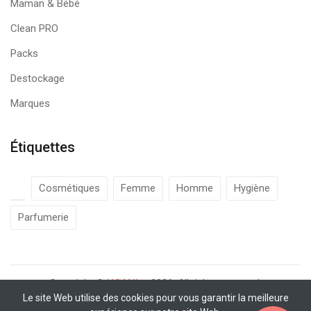
Maman & Bébé
Clean PRO
Packs
Destockage
Marques
Étiquettes
Cosmétiques
Femme
Homme
Hygiène
Parfumerie
Copyright ©
UCANbe
2026. All rights reserved.
Le site Web utilise des cookies pour vous garantir la meilleure