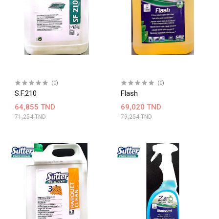
(0)
(0)
S.F.210
Flash
64,855 TND
69,020 TND
71,254 TND
79,254 TND