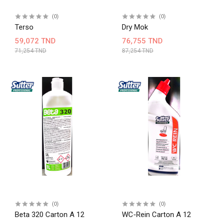
(0)
(0)
Terso
Dry Mok
59,072 TND
76,755 TND
71,254 TND
87,254 TND
(0)
(0)
Beta 320 Carton A 12
WC-Rein Carton A 12