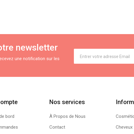
tre newsletter
cevez une notification sur les
Compte
Nos services
Inform
de bord
À Propos de Nous
Cosméti
mmandes
Contact
Cheveux