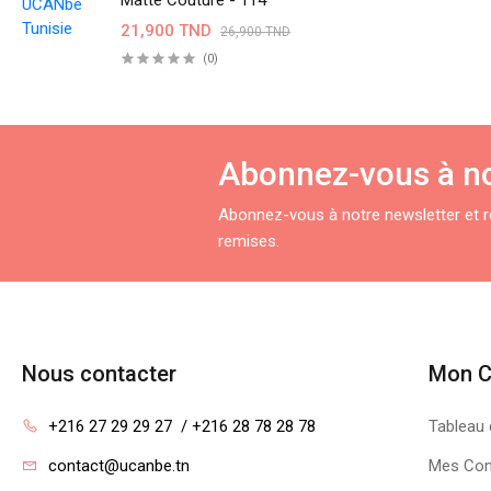
Matte Couture - 114
21,900 TND
26,900 TND
(0)
Abonnez-vous à no
Abonnez-vous à notre newsletter et re
remises.
Nous contacter
Mon 
+216 27 29 29 27  / +216 28 78 28 78
Tableau 
contact@ucanbe.tn
Mes Co