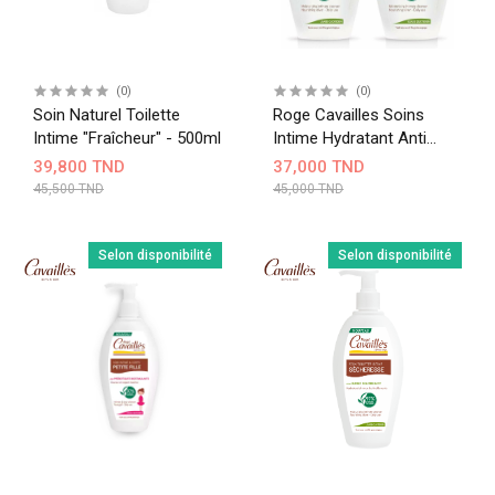
(0)
(0)
Soin Naturel Toilette
Roge Cavailles Soins
Intime "Fraîcheur" - 500ml
Intime Hydratant Anti
Sécheresse 250Ml Lot 2
39,800 TND
37,000 TND
45,500 TND
45,000 TND
Selon disponibilité
Selon disponibilité