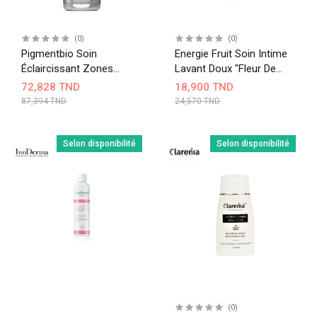
(0)
(0)
Pigmentbio Soin
Energie Fruit Soin Intime
Éclaircissant Zones
Lavant Doux "fleur De
Intimes & Sensibles
Coton & Aloe Vera Bio"
72,828 TND
18,900 TND
87,394 TND
24,570 TND
Selon disponibilité
Selon disponibilité
(0)