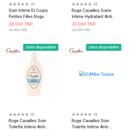
(0)
(0)
Soin Intime Et Corps
Roge Cavailles Soins
Petites Filles Roge
Intime Hydratant Anti
Cavailles
Sécheresse 250Ml
28,000 TND
20,000 TND
36,400 TND
23,200 TND
Selon disponibilité
Selon disponibilité
(0)
(0)
Roge Cavailles Soin
Roge Cavailles Soin
Toilette Intime Anti-
Toilette Intime Anti-