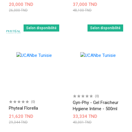
Bacterien 250Ml
Bacterien 250Ml Lot 2
20,000 TND
37,000 TND
26,000 TND
48,100 TND
Selon disponibilité
Selon disponibilité
(0)
(0)
Gyn-Phy - Gel Fraicheur
Phyteal Florella
Hygiene Intime - 500ml
21,620 TND
33,334 TND
29,344 TND
40,001 TND