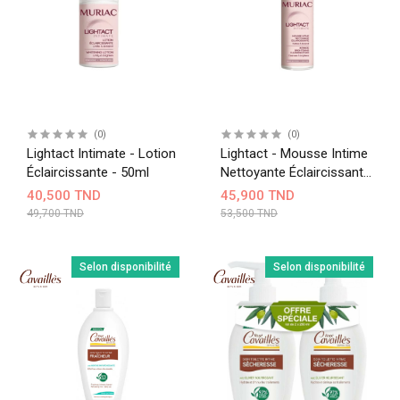
(0)
(0)
Lightact Intimate - Lotion
Lightact - Mousse Intime
Éclaircissante - 50ml
Nettoyante Éclaircissante
- 150ml
40,500 TND
45,900 TND
49,700 TND
53,500 TND
Selon disponibilité
Selon disponibilité