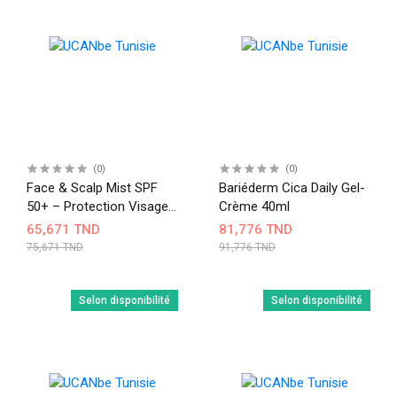
(0)
(0)
Face & Scalp Mist SPF
Bariéderm Cica Daily Gel-
50+ – Protection Visage
Crème 40ml
Et Cuir Chevelu – 75 Ml
65,671 TND
81,776 TND
75,671 TND
91,776 TND
Selon disponibilité
Selon disponibilité