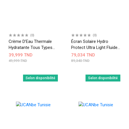
(0)
(0)
Crème D’Eau Thermale
Écran Solaire Hydro
Hydratante Tous Types
Protect Ultra Light Fluide
De Peaux 40 Ml
SPF50+ – 50 Ml
39,999 TND
79,034 TND
49,999 TND
89,340 TND
Selon disponibilité
Selon disponibilité