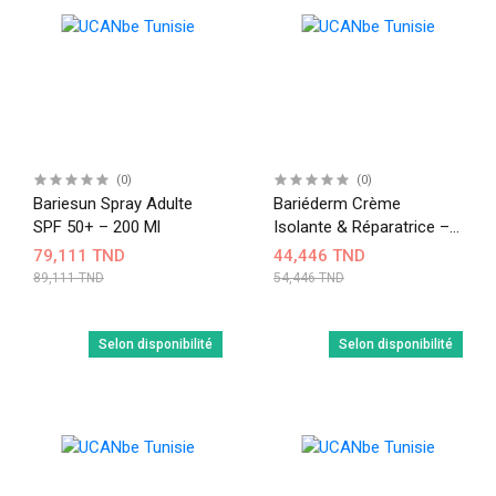
(0)
(0)
Bariesun Spray Adulte
Bariéderm Crème
SPF 50+ – 200 Ml
Isolante & Réparatrice –
100 Ml
79,111 TND
44,446 TND
89,111 TND
54,446 TND
Selon disponibilité
Selon disponibilité