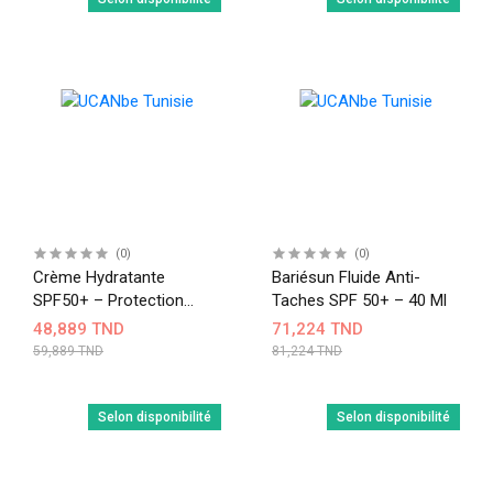
(0)
(0)
Crème Hydratante
Bariésun Fluide Anti-
SPF50+ – Protection
Taches SPF 50+ – 40 Ml
Optimale Visage
48,889 TND
71,224 TND
59,889 TND
81,224 TND
Selon disponibilité
Selon disponibilité