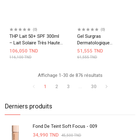
(0)
(0)
THP Lait 50+ SPF 300ml
Gel Surgras
– Lait Solaire Très Haute
Dermatologique
Protection Visage &
Nettoyant Doux Visage &
106,050 TND
51,555 TND
Corps
Corps 500ML
116,100 TND
61,555 TND
Affichage 1-30 de 876 résultats
1
2
3
...
30
Derniers produits
Fond De Teint Soft Focus - 009
34,990 TND
45,500 TND