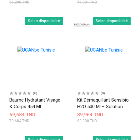
56,236 TND
77,081 TND
Selon disponibilité
Selon disponibilité
(0)
(0)
Baume Hydratant Visage
Kit Démaquillant Sensibio
& Corps 454 Ml
H2O 500 Ml – Solution
Micellaire Douce Visage &
69,684 TND
89,964 TND
Yeux Peaux Sensibles
79,684 TND
99,900 TND
Selon disponibilité
Selon disponibilité