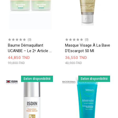
(0)
(0)
Baume Démaquillant
Masque Visage À La Bave
UCANBE – Le 2ᵉ Article À
D'Escargot 50 Ml
-50 %
44,850 TND
36,550 TND
99,800 TND
40,900 TND
Selon disponibilité
Selon disponibilité