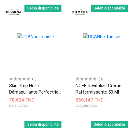
Selon disponibilité
Selon disponibilité
(0)
(0)
Skin Prep Huile
NCEF Revitalize Crème
Démaquillante Perfectrice
Raffermissante 50 Ml
150 Ml
78,624 TND
258,147 TND
85,500 TND
277,200 TND
Selon disponibilité
Selon disponibilité