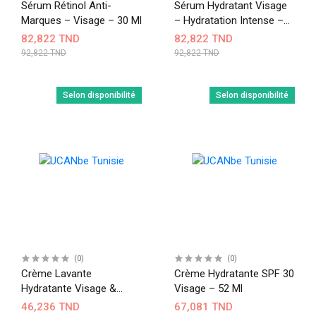
Sérum Rétinol Anti-
Sérum Hydratant Visage
Marques – Visage – 30 Ml
– Hydratation Intense –
30 Ml
82,822 TND
82,822 TND
92,822 TND
92,822 TND
Selon disponibilité
Selon disponibilité
(0)
(0)
Crème Lavante
Crème Hydratante SPF 30
Hydratante Visage &
Visage – 52 Ml
Corps 236 Ml
46,236 TND
67,081 TND