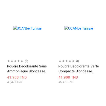
(0)
(0)
Poudre Décolorante Sans
Poudre Décolorante Verte
Ammoniaque Blondesse
Compacte Blondesse
INEBRYA
INEBRYA
41,900 TND
41,900 TND
45,470 TND
45,470 TND