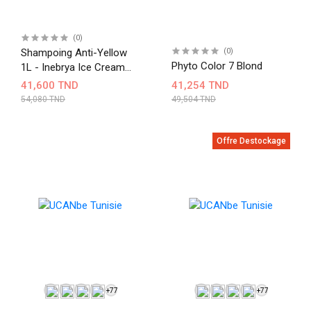
(0)
Shampoing Anti-Yellow
(0)
Phyto Color 7 Blond
1L - Inebrya Ice Cream
No Yellow
41,600 TND
41,254 TND
54,080 TND
49,504 TND
Offre Destockage
+77
+77