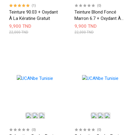
(1)
(0)
Teinture 90.03 + Oxydant
Teinture Blond Foncé
À La Kératine Gratuit
Marron 6.7 + Oxydant À
La Kératine
9,900 TND
9,900 TND
22,000 TND
22,000 TND
(0)
(0)