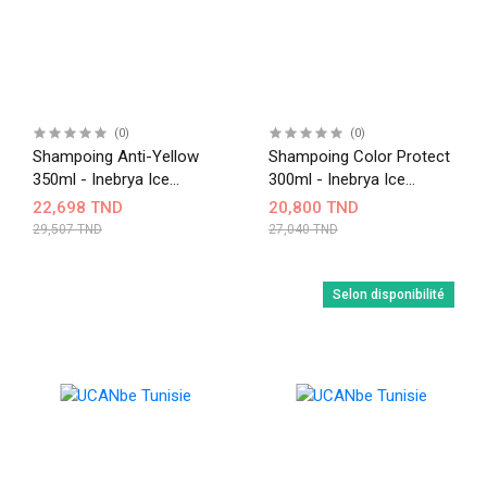
(0)
(0)
Shampoing Anti-Yellow
Shampoing Color Protect
350ml - Inebrya Ice
300ml - Inebrya Ice
Cream No Yellow
Cream
22,698 TND
20,800 TND
29,507 TND
27,040 TND
Selon disponibilité