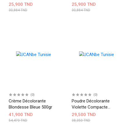
25,900 TND
25,900 TND
30,884 TND
30,884 TND
(0)
(0)
Crème Décolorante
Poudre Décolorante
Blondesse Bleue 500gr
Violette Compacte
Blondesse INEBRYA
41,900 TND
29,500 TND
54,470 TND
38,350 TND