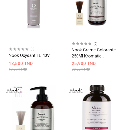
(0)
(0)
Nook Creme Colorante
Nook Oxydant 1L 40V
250Ml Kromatic
Chocolate
13,500 TND
25,900 TND
17,974 TND
30,884 TND