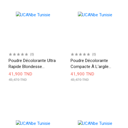
(0)
(0)
Poudre Décolorante Ultra
Poudre Décolorante
Rapide Blondesse
Compacte À L'argile
INEBRYA
Blondesse INEBRYA
41,900 TND
41,900 TND
45,470 TND
45,470 TND