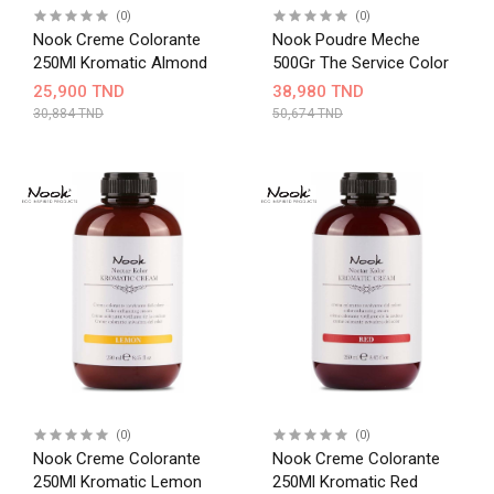
(0)
(0)
Nook Creme Colorante
Nook Poudre Meche
250Ml Kromatic Almond
500Gr The Service Color
25,900 TND
38,980 TND
30,884 TND
50,674 TND
(0)
(0)
Nook Creme Colorante
Nook Creme Colorante
250Ml Kromatic Lemon
250Ml Kromatic Red