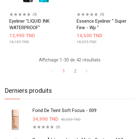
(0)
(0)
Eyeliner "LIQUID INK
Essence Eyeliner " Super
WATERPROOF"
Fine - Wp "
13,990 TND
14,500 TND
18,187 TND
18,070 TND
Affichage 1-30 de 42 résultats
1
2
Derniers produits
Fond De Teint Soft Focus - 009
34,990 TND
45,500 TND
(0)