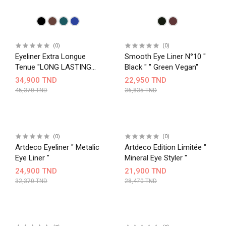
(0)
(0)
Eyeliner Extra Longue
Smooth Eye Liner N°10 "
Tenue "LONG LASTING
Black " " Green Vegan"
LIQUID LINER INTENSE"
34,900 TND
22,950 TND
N°01
45,370 TND
36,835 TND
(0)
(0)
Artdeco Eyeliner " Metalic
Artdeco Edition Limitée "
Eye Liner "
Mineral Eye Styler "
24,900 TND
21,900 TND
32,370 TND
28,470 TND