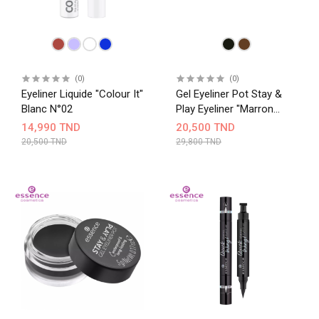
(0)
(0)
Eyeliner Liquide "Colour It"
Gel Eyeliner Pot Stay &
Blanc N°02
Play Eyeliner "marron
Chaud 02"
14,990 TND
20,500 TND
20,500 TND
29,800 TND