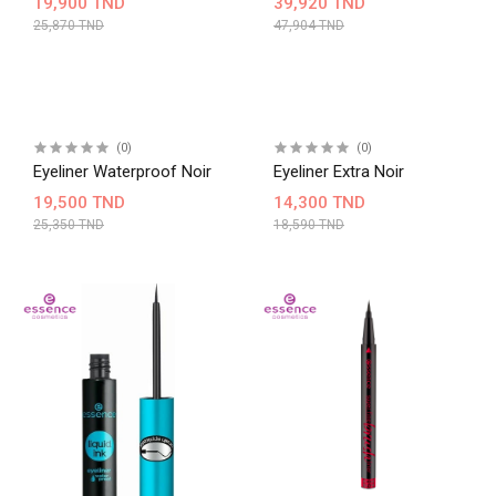
19,900 TND
39,920 TND
25,870 TND
47,904 TND
(0)
(0)
Eyeliner Waterproof Noir
Eyeliner Extra Noir
19,500 TND
14,300 TND
25,350 TND
18,590 TND