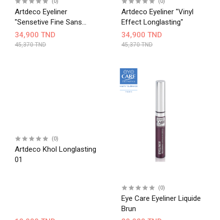
(0)
(0)
Artdeco Eyeliner
Artdeco Eyeliner "Vinyl
"Sensetive Fine Sans
Effect Longlasting"
Paraben"
34,900 TND
34,900 TND
45,370 TND
45,370 TND
(0)
Artdeco Khol Longlasting
01
(0)
Eye Care Eyeliner Liquide
Brun