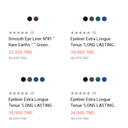
(0)
(0)
Smooth Eye Liner N°81 "
Eyeliner Extra Longue
Rare Earths " " Green
Tenue "LONG LASTING
Vegan"
LIQUID LINER INTENSE"
22,950 TND
34,900 TND
N°12
36,835 TND
45,370 TND
(0)
(0)
Eyeliner Extra Longue
Eyeliner Extra Longue
Tenue "LONG LASTING
Tenue "LONG LASTING
LIQUID LINER INTENSE"
LIQUID LINER INTENSE"
34,900 TND
34,900 TND
N°08
N°04
45,370 TND
45,370 TND