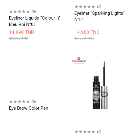
(0)
(0)
Eyeliner "Sparkling Lights"
Eyeliner Liquide "Colour It"
N°01
Bleu Roi N°01
14,990 TND
14,900 TND
20,500 TND
19,370 TND
(0)
Eye Brow Color Pen
(0)