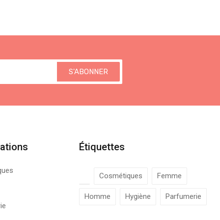
S'ABONNER
ations
Étiquettes
ques
Cosmétiques
Femme
Homme
Hygiène
Parfumerie
ie