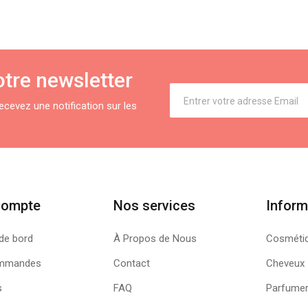
tre newsletter
cevez une notification sur les
Compte
Nos services
Inform
de bord
À Propos de Nous
Cosméti
mmandes
Contact
Cheveux
s
FAQ
Parfumer