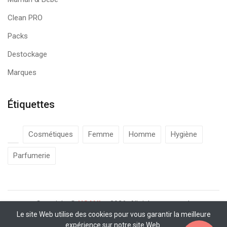
Clean PRO
Packs
Destockage
Marques
Étiquettes
Cosmétiques
Femme
Homme
Hygiène
Parfumerie
Copyright ©
UCANbe
2026. All rights reserved.
Le site Web utilise des cookies pour vous garantir la meilleure
expérience sur notre site Web.