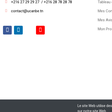
+216 27 29 29 27  / +216 28 78 28 78
Tableau 
contact@ucanbe.tn
Mes Co
Mes Avi
Mon Prof
Le site Web utilise de
Copyright ©
UCANbe
2026. All rights reserved.
sur notre site Web.