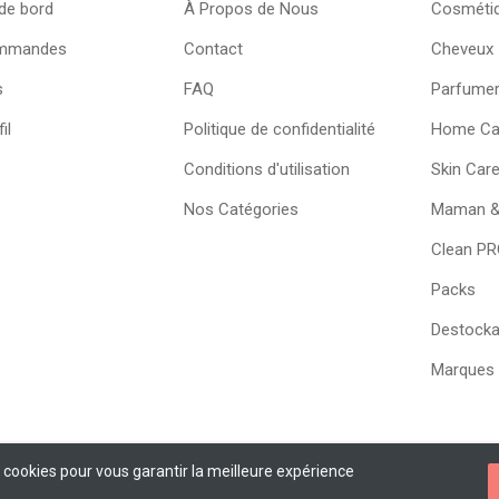
de bord
À Propos de Nous
Cosméti
mmandes
Contact
Cheveux
s
FAQ
Parfumer
il
Politique de confidentialité
Home Ca
Conditions d'utilisation
Skin Car
Nos Catégories
Maman &
Clean P
Packs
Destock
Marques
s cookies pour vous garantir la meilleure expérience