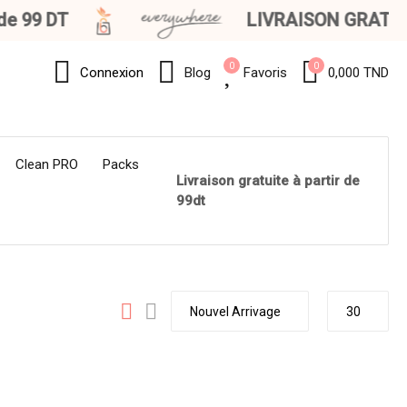
e 99 DT
LIVRAISON GRATUITE 
0
0
Connexion
Blog
Favoris
0,000 TND
Clean PRO
Packs
Livraison gratuite à partir de
99dt
Nouvel Arrivage
30