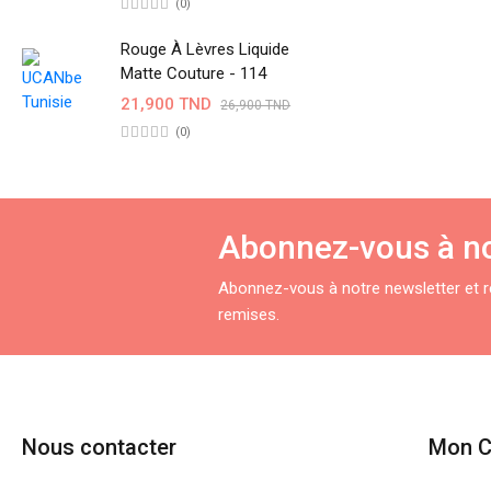
(0)
Rouge À Lèvres Liquide
Matte Couture - 114
21,900 TND
26,900 TND
(0)
Abonnez-vous à no
Abonnez-vous à notre newsletter et re
remises.
Nous contacter
Mon 