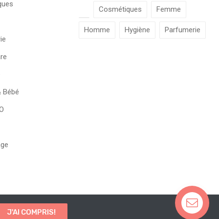
ques
Cosmétiques
Femme
Homme
Hygiène
Parfumerie
ie
re
e
 Bébé
RO
age
J'AI COMPRIS!